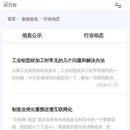
关于我们
首页
行业动态
新闻资讯
产品展示
信息公示
行业动态
新闻资讯
工业铝型材加工时常见的几个问题和解决办法
应用项目
从事工业铝型材职业多年，工业铝型材加工时常常碰到的一
些问题，今日来将这些问题总结一下，解说一些惯例解决办
2018-11-27
技术服务
法，仅供参考。1.工业铝型材揉捏时温度过低，揉捏速度太
慢，型材在揉捏机的出口温度达不到固溶温度，起不到固溶
强化作用；解决方案：合理操控揉捏温度和揉捏速度，使型
联系我们
材在揉捏机的出口温度保持在低固溶温度以上； 2.工业铝
制造业突出重围还需互联网化
合金型材出口处风机少，风量不行，导致冷却速度慢，不能
“互联网+制造”是目前所有传统制造业转型中的一个重要议
English
使工业铝合金型材在短的时间内降
题。德国提出了工业4.0，美国随后提出先进制造业，把先