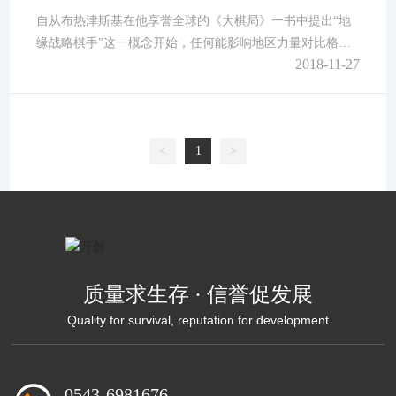
贱。流至下端角边的水珠用毛巾吸去，按此法晒干的膜层颜
自从布热津斯基在他享誉全球的《大棋局》一书中提出“地
色不受影
缘战略棋手”这一概念开始，任何能影响地区力量对比格局
2018-11-27
变化的因素都成为人们关注的焦点。能源自然是焦点中的焦
点。 随着传统意义上石油时代的高潮渐逝，全球各大海
洋中来往穿梭的巨轮上开始承载另一种液体燃料，它成为继
石油之后能够对全球能源结构产生深刻影响的新型化石燃
<
1
>
料，那就是液化天然气(LNG)。 当布热津斯基还在哥伦
比亚大学政治学系教书的时候，他一定
质量求生存 · 信誉促发展
Quality for survival, reputation for development
0543-6981676