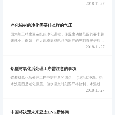
2018-11-27
进制造业作为国家战略，中国提出“中国制造2025”，所有这
一切都说明，如果制造业不能互联网化，就没有出路。最
近，海尔又一次被哈佛商学院写进案例库，并受到哈佛师生
的好评。其实这表明海尔的探索代表了一个方向，也就是全
净化铝材的净化需要什么样的气压
球所有大企业都在寻找的向互联网转型的道路。具体到“互
因为加工精度更杂乱的净化进程，使温度动摇范围的要求越
联网+制造”上，海尔的探索就
来越小。例如，在大规模集成电路的出产的光刻曝光进程
2018-11-27
中，掩模资料是玻璃和硅的热胀大系数之间的差异越来越小
的要求。直径为100微米的硅晶片的温度上升到一个程度，
铝材就引起了0.24um的线性胀大，因此必须有一个稳定的温
度的±0.1度，而需要的湿度值一般较低，因为人汗后的产品
铝型材氧化后处理工序需注意的事项
将有污染，尤其是他们惧怕钠半导体厂，这家工厂应该不会
铝型材氧化后处理工序中需注意的四点: (1)热水冲洗。热
超越25度。 高湿度产生
水洗意图是老化膜层。但水温文时刻要严格控制，水温过高
2018-11-27
膜层减薄，颜色变淡。工业铝型材处理时刻过长也会呈现上
述类似问题，适合的温度和时刻是：温度40～50℃时刻0．5
～1MIN。 (2)枯燥。枯燥以天然晒干为好，经热水冲馅稞
的工件斜挂于架子上，让作业外表的游离水以陲直方向向下
中国将决定未来亚太LNG新格局