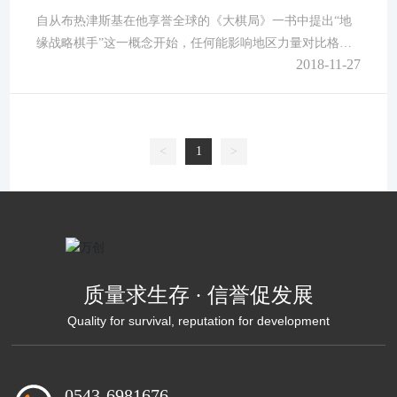
贱。流至下端角边的水珠用毛巾吸去，按此法晒干的膜层颜
自从布热津斯基在他享誉全球的《大棋局》一书中提出“地
色不受影
缘战略棋手”这一概念开始，任何能影响地区力量对比格局
2018-11-27
变化的因素都成为人们关注的焦点。能源自然是焦点中的焦
点。 随着传统意义上石油时代的高潮渐逝，全球各大海
洋中来往穿梭的巨轮上开始承载另一种液体燃料，它成为继
石油之后能够对全球能源结构产生深刻影响的新型化石燃
<
1
>
料，那就是液化天然气(LNG)。 当布热津斯基还在哥伦
比亚大学政治学系教书的时候，他一定
质量求生存 · 信誉促发展
Quality for survival, reputation for development
0543-6981676