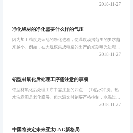
2018-11-27
进制造业作为国家战略，中国提出“中国制造2025”，所有这
一切都说明，如果制造业不能互联网化，就没有出路。最
近，海尔又一次被哈佛商学院写进案例库，并受到哈佛师生
的好评。其实这表明海尔的探索代表了一个方向，也就是全
净化铝材的净化需要什么样的气压
球所有大企业都在寻找的向互联网转型的道路。具体到“互
因为加工精度更杂乱的净化进程，使温度动摇范围的要求越
联网+制造”上，海尔的探索就
来越小。例如，在大规模集成电路的出产的光刻曝光进程
2018-11-27
中，掩模资料是玻璃和硅的热胀大系数之间的差异越来越小
的要求。直径为100微米的硅晶片的温度上升到一个程度，
铝材就引起了0.24um的线性胀大，因此必须有一个稳定的温
度的±0.1度，而需要的湿度值一般较低，因为人汗后的产品
铝型材氧化后处理工序需注意的事项
将有污染，尤其是他们惧怕钠半导体厂，这家工厂应该不会
铝型材氧化后处理工序中需注意的四点: (1)热水冲洗。热
超越25度。 高湿度产生
水洗意图是老化膜层。但水温文时刻要严格控制，水温过高
2018-11-27
膜层减薄，颜色变淡。工业铝型材处理时刻过长也会呈现上
述类似问题，适合的温度和时刻是：温度40～50℃时刻0．5
～1MIN。 (2)枯燥。枯燥以天然晒干为好，经热水冲馅稞
的工件斜挂于架子上，让作业外表的游离水以陲直方向向下
中国将决定未来亚太LNG新格局