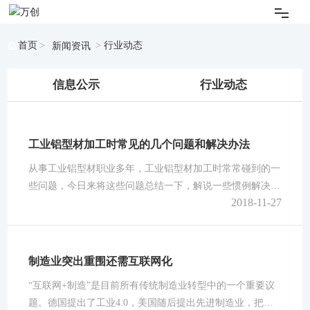
关于我们
首页
行业动态
新闻资讯
产品展示
信息公示
行业动态
新闻资讯
工业铝型材加工时常见的几个问题和解决办法
应用项目
从事工业铝型材职业多年，工业铝型材加工时常常碰到的一
些问题，今日来将这些问题总结一下，解说一些惯例解决办
2018-11-27
技术服务
法，仅供参考。1.工业铝型材揉捏时温度过低，揉捏速度太
慢，型材在揉捏机的出口温度达不到固溶温度，起不到固溶
强化作用；解决方案：合理操控揉捏温度和揉捏速度，使型
联系我们
材在揉捏机的出口温度保持在低固溶温度以上； 2.工业铝
制造业突出重围还需互联网化
合金型材出口处风机少，风量不行，导致冷却速度慢，不能
“互联网+制造”是目前所有传统制造业转型中的一个重要议
English
使工业铝合金型材在短的时间内降
题。德国提出了工业4.0，美国随后提出先进制造业，把先